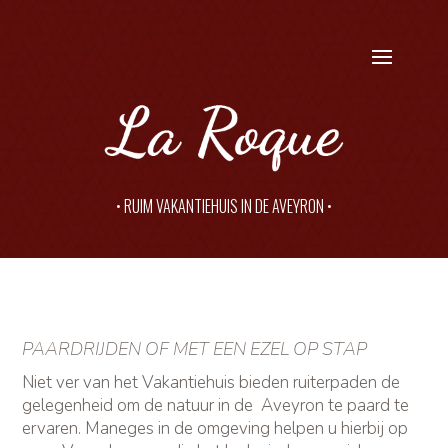
• RUIM VAKANTIEHUIS IN DE AVEYRON •
PAARDRIJDEN OF MET EEN EZEL OP STAP
Niet ver van het Vakantiehuis bieden ruiterpaden de
gelegenheid om de natuur in de Aveyron te paard te
ervaren. Maneges in de omgeving helpen u hierbij op